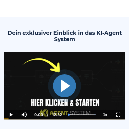
Dein exklusiver Einblick in das KI-Agent
System
0:00
/
12:32
1x
Current
Duration
Loaded
:
Play
Mute
Playback
Fulls
Time
100.00%
Rate